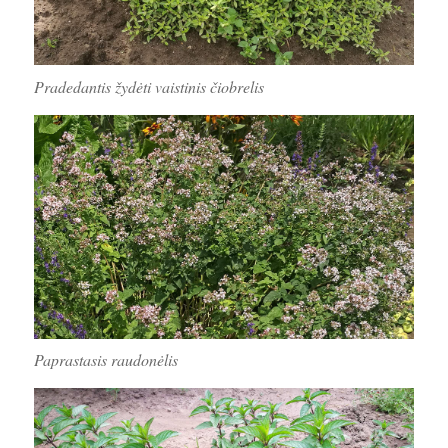
Pradedantis žydėti vaistinis čiobrelis
Paprastasis raudonėlis