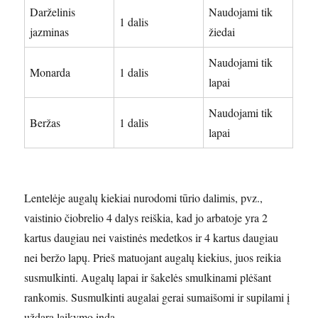
Darželinis
Naudojami tik
1 dalis
jazminas
žiedai
Naudojami tik
Monarda
1 dalis
lapai
Naudojami tik
Beržas
1 dalis
lapai
Lentelėje augalų kiekiai nurodomi tūrio dalimis, pvz.,
vaistinio čiobrelio 4 dalys reiškia, kad jo arbatoje yra 2
kartus daugiau nei vaistinės medetkos ir 4 kartus daugiau
nei beržo lapų. Prieš matuojant augalų kiekius, juos reikia
susmulkinti. Augalų lapai ir šakelės smulkinami plėšant
rankomis. Susmulkinti augalai gerai sumaišomi ir supilami į
uždarą laikymo indą.