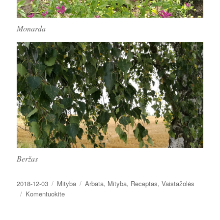
Monarda
Beržas
Paskelbta
Kategorijos
Žymos
2018-12-03
Mityba
Arbata
,
Mityba
,
Receptas
,
Vaistažolės
įrašą
Komentuokite
Vaistažolių
arbatos