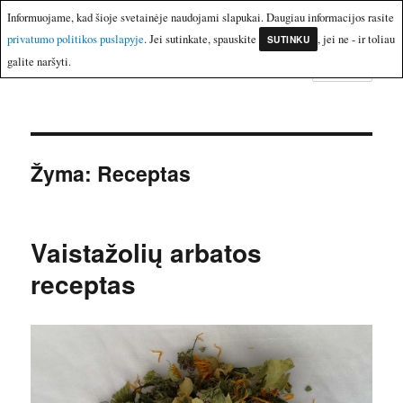
Informuojame, kad šioje svetainėje naudojami slapukai. Daugiau informacijos rasite
privatumo politikos puslapyje
. Jei sutinkate, spauskite
, jei ne - ir toliau
SUTINKU
2c
galite naršyti.
MENIU
Žyma:
Receptas
Vaistažolių arbatos
receptas