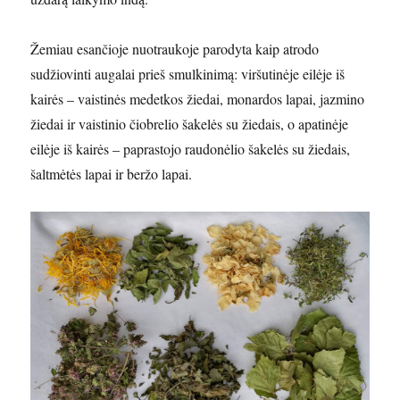
Žemiau esančioje nuotraukoje parodyta kaip atrodo
sudžiovinti augalai prieš smulkinimą: viršutinėje eilėje iš
kairės – vaistinės medetkos žiedai, monardos lapai, jazmino
žiedai ir vaistinio čiobrelio šakelės su žiedais, o apatinėje
eilėje iš kairės – paprastojo raudonėlio šakelės su žiedais,
šaltmėtės lapai ir beržo lapai.