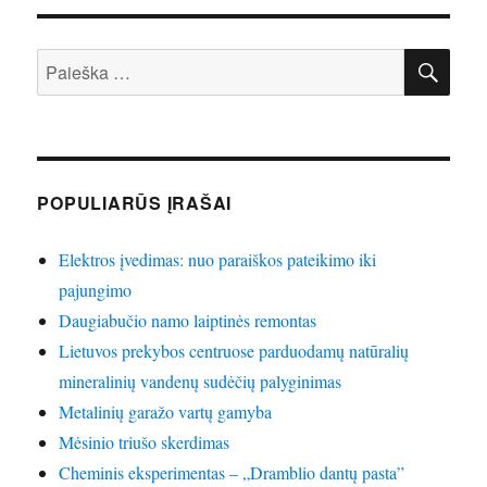
receptas
IEŠ
Ieškoti:
POPULIARŪS ĮRAŠAI
Elektros įvedimas: nuo paraiškos pateikimo iki
pajungimo
Daugiabučio namo laiptinės remontas
Lietuvos prekybos centruose parduodamų natūralių
mineralinių vandenų sudėčių palyginimas
Metalinių garažo vartų gamyba
Mėsinio triušo skerdimas
Cheminis eksperimentas – „Dramblio dantų pasta”