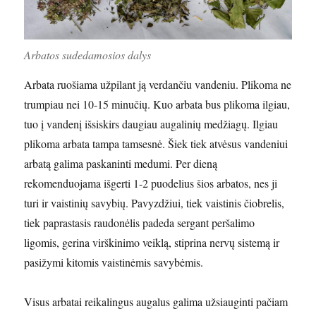
Arbatos sudedamosios dalys
Arbata ruošiama užpilant ją verdančiu vandeniu. Plikoma ne
trumpiau nei 10-15 minučių. Kuo arbata bus plikoma ilgiau,
tuo į vandenį išsiskirs daugiau augalinių medžiagų. Ilgiau
plikoma arbata tampa tamsesnė. Šiek tiek atvėsus vandeniui
arbatą galima paskaninti medumi. Per dieną
rekomenduojama išgerti 1-2 puodelius šios arbatos, nes ji
turi ir vaistinių savybių. Pavyzdžiui, tiek vaistinis čiobrelis,
tiek paprastasis raudonėlis padeda sergant peršalimo
ligomis, gerina virškinimo veiklą, stiprina nervų sistemą ir
pasižymi kitomis vaistinėmis savybėmis.
Visus arbatai reikalingus augalus galima užsiauginti pačiam