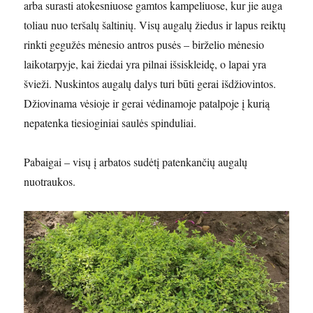
arba surasti atokesniuose gamtos kampeliuose, kur jie auga
toliau nuo teršalų šaltinių. Visų augalų žiedus ir lapus reiktų
rinkti gegužės mėnesio antros pusės – birželio mėnesio
laikotarpyje, kai žiedai yra pilnai išsiskleidę, o lapai yra
švieži. Nuskintos augalų dalys turi būti gerai išdžiovintos.
Džiovinama vėsioje ir gerai vėdinamoje patalpoje į kurią
nepatenka tiesioginiai saulės spinduliai.
Pabaigai – visų į arbatos sudėtį patenkančių augalų
nuotraukos.