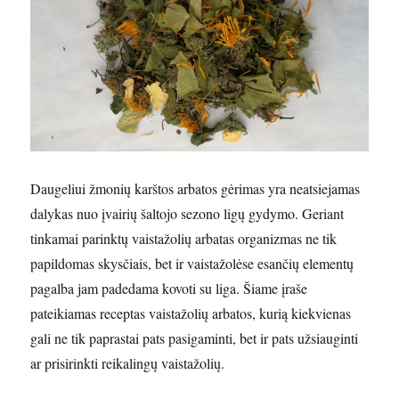
Daugeliui žmonių karštos arbatos gėrimas yra neatsiejamas
dalykas nuo įvairių šaltojo sezono ligų gydymo. Geriant
tinkamai parinktų vaistažolių arbatas organizmas ne tik
papildomas skysčiais, bet ir vaistažolėse esančių elementų
pagalba jam padedama kovoti su liga. Šiame įraše
pateikiamas receptas vaistažolių arbatos, kurią kiekvienas
gali ne tik paprastai pats pasigaminti, bet ir pats užsiauginti
ar prisirinkti reikalingų vaistažolių.