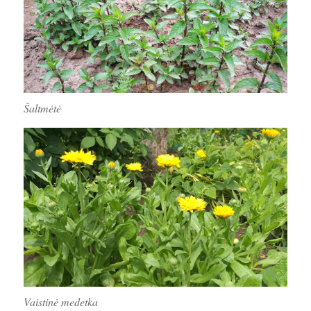
Šaltmėtė
Vaistinė medetka